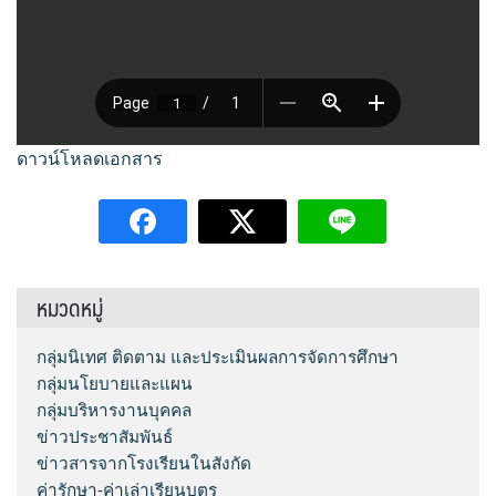
Q&A กระดานถาม-ตอบ
e-SME
ผลงานวิชาการและงานวิจัย
กลุ่มส่งเสริมการจัดการศึกษา
โครงสร้าง หน้าที่และอำนาจ
Social Media
สารสนเทศการเงินและสินทรัพย์
เอกสารเผยแพร่
กลุ่มนโยบายและแผน
ทำเนียบ อ.ก.ค.ศ. เขตพื้นที่การศึกษา
ระบบสมาชิก
FACEBOOK
ระบบรายงานการลงเวลาปฏิบัติราชการ
PISA CENTER
คู่มือการใช้งานเว็บไซต์
กลุ่มส่งเสริมการศึกษาทางไกลฯ
ดาวน์โหลดเอกสาร
อำนาจหน้าที่ อ.ก.ค.ศ.
LINE @
เข้าสู่ระบบ
ดาวน์โหลดเอกสารเผยแพร่
กลุ่มพัฒนาครูและบุคลากรทางการศึกษา
ประกาศ ตั้ง อ.ก.ค.ศ. เขตพื้นที่การศึกษามัธยมศึกษา
Instagram
สมัครสมาชิก
กลุ่มกฏหมายและคดี
ปฏิทินการประชุม อ.ก.ค.ศ. เขตพื้นที่การศึกษามัธยมศึกษา
หมวดหมู่
ศรีสะเกษ ยโสธร
หน่วยตรวจสอบภายใน
กลุ่มนิเทศ ติดตาม และประเมินผลการจัดการศึกษา
กลุ่มนโยบายและแผน
กลุ่มบริหารงานบุคคล
ข่าวประชาสัมพันธ์
ข่าวสารจากโรงเรียนในสังกัด
ค่ารักษา-ค่าเล่าเรียนบุตร