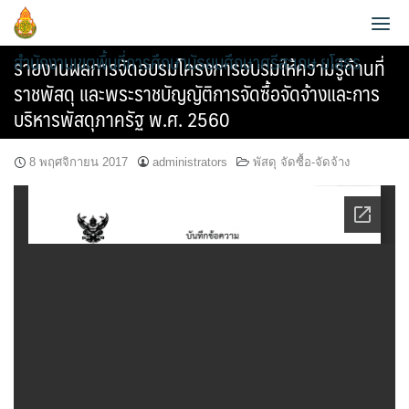
Skip
to
สำนักงานเขตพื้นที่การศึกษามัธยมศึกษาศรีสะเกษ ยโสธร
content
รายงานผลการจัดอบรมโครงการอบรมให้ความรู้ด้านที่
ราชพัสดุ และพระราชบัญญัติการจัดซื้อจัดจ้างและการ
บริหารพัสดุภาครัฐ พ.ศ. 2560
8 พฤศจิกายน 2017
administrators
พัสดุ จัดซื้อ-จัดจ้าง
ประวัติความเป็นมา
ข้อมูลผู้บริหาร
วิสัยทัศน์และพันธกิจ
ข้อมูลนักเรียน
กลุ่มอำนวยการ
หน้าที่และอำนาจ
AMSS++
วิเคราะห์ผลสอบ O-NET 2565
กลุ่มบริหารงานการเงินและสินทรัพย์
แผนพัฒนาคุณภาพการศึกษาขั้นพื้นฐานพ.ศ.2561-2564
สายตรง ผอ.เขต
SMSS
วิเคราะห์ผลสอบ O-NET 2567
กลุ่มบริหารงานบุคคล
แผนพัฒนาคุณภาพการศึกษาขั้นพื้นฐาน พ.ศ.2565-2567
ข้อมูลการติดต่อและช่องทางการสอบถาม
e-Memo
แผนบริหารการศึกษาขั้นพื้นฐาน ปีงบ 2567
กลุ่มนิเทศ ติดตาม และประเมินผลการจัดการศึกษา
แผนพัฒนาคุณภาพการศึกษาขั้นพื้นฐานพ.ศ.2566-2570