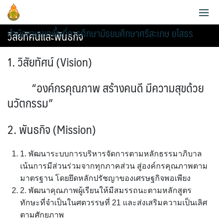
Skip
to
สำนักงานเขตพื้นที่การศึกษามัธยมศึกษาศรีสะเกษ ยโสธร
content
วิสัยทัศน์และพันธกิจ
1.
วิสัยทัศน์
(
Vision)
“องค์กรคุณภาพ สร้างคนดี มีความสุขด้วย
ประวัติความเป็นมา
นวัตกรรม”
ข้อมูลผู้บริหาร
วิสัยทัศน์และพันธกิจ
2.
พันธกิจ
(Mission)
ข้อมูลนักเรียน
กลุ่มอำนวยการ
หน้าที่และอำนาจ
1. พัฒนาระบบการบริหารจัดการตามหลักธรรมาภิบาล
AMSS++
วิเคราะห์ผลสอบ O-NET 2565
กลุ่มบริหารงานการเงินและสินทรัพย์
แผนพัฒนาคุณภาพการศึกษาขั้นพื้นฐานพ.ศ.2561-2564
เน้นการมีส่วนร่วมจากทุกภาคส่วน สู่องค์กรคุณภาพตาม
มาตรฐาน โดยยึดหลักปรัชญาของเศรษฐกิจพอเพียง
สายตรง ผอ.เขต
คู่มือ AMSS++
วิเคราะห์ผลสอบ O-NET 2567
กลุ่มบริหารงานบุคคล
2. พัฒนาคุณภาพผู้เรียนให้มีสมรรถนะตามหลักสูตร
แผนพัฒนาคุณภาพการศึกษาขั้นพื้นฐาน พ.ศ.2565-2567
ทักษะที่จำเป็นในศตวรรษที่ 21 และส่งเสริมความเป็นเลิศ
ข้อมูลการติดต่อและช่องทางการสอบถาม
SMSS
แผนบริหารการศึกษาขั้นพื้นฐาน ปีงบ 2567
กลุ่มนิเทศ ติดตาม และประเมินผลการจัดการศึกษา
ตามศักยภาพ
แผนพัฒนาคุณภาพการศึกษาขั้นพื้นฐานพ.ศ.2566-2570