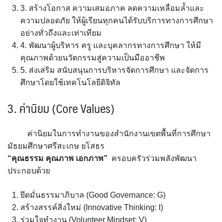
3. สร้างโอกาส ความเสมอภาค ลดความเหลื่อมล้ำและ
Q&A กระดานถาม-ตอบ
Ememo
ผลงานวิชาการและงานวิจัย
ความปลอดภัย ให้ผู้เรียนทุกคนได้รับบริการทางการศึกษา
กลุ่มส่งเสริมการจัดการศึกษา
โครงสร้าง หน้าที่และอำนาจ
อย่างทั่วถึงและเท่าเทียม
Social Media
คู่มือ Ememo
เอกสารเผยแพร่
4. พัฒนาผู้บริหาร ครู และบุคลากรทางการศึกษา ให้มี
กลุ่มนโยบายและแผน
ทำเนียบ อ.ก.ค.ศ. เขตพื้นที่การศึกษา
คุณภาพด้วยนวัตกรรมสู่ความเป็นมืออาชีพ
ระบบสมาชิก
FACEBOOK
e-SME
PISA CENTER
คู่มือการใช้งานเว็บไซต์
5. ส่งเสริม สนับสนุนการบริหารจัดการศึกษา และจัดการ
กลุ่มส่งเสริมการศึกษาทางไกลฯ
อำนาจหน้าที่ อ.ก.ค.ศ.
ศึกษาโดยใช้เทคโนโลยีดิจิทัล
LINE @
เข้าสู่ระบบ
คู่มือ e-SME
ดาวน์โหลดเอกสารเผยแพร่
กลุ่มพัฒนาครูและบุคลากรทางการศึกษา
ประกาศ ตั้ง อ.ก.ค.ศ. เขตพื้นที่การศึกษามัธยมศึกษา
3.
ค่านิยม
(
Core Values)
Instagram
สมัครสมาชิก
สารสนเทศการเงินและสินทรัพย์
กลุ่มกฏหมายและคดี
ปฏิทินการประชุม อ.ก.ค.ศ. เขตพื้นที่การศึกษามัธยมศึกษา
ค่านิยมในการทำงานของสำนักงานเขตพื้นที่การศึกษา
ศรีสะเกษ ยโสธร
ระบบรายงานการลงเวลาปฏิบัติราชการ
มัธยมศึกษาศรีสะเกษ ยโสธร
หน่วยตรวจสอบภายใน
“
คุณธรรม คุณภาพ เอกภาพ
”
ครอบครัวร่วมพลังพัฒนา
ประกอบด้วย
ยึดมั่นธรรมาภิบาล (Good Governance: G)
สร้างสรรค์สิ่งใหม่ (Innovative Thinking: I)
ร่วมใจทำงาน (Volunteer Mindset: V)