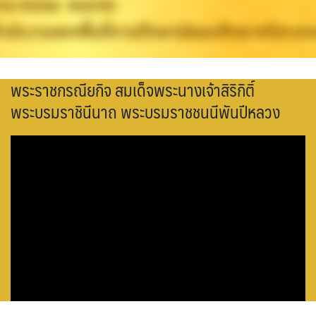
Q&A กระดานถาม-ตอบ
Ememo
ผลงานวิชาการและงานวิจัย
กลุ่มส่งเสริมการจัดการศึกษา
โครงสร้าง หน้าที่และอำนาจ
Social Media
คู่มือ Ememo
เอกสารเผยแพร่
กลุ่มนโยบายและแผน
ทำเนียบ อ.ก.ค.ศ. เขตพื้นที่การศึกษา
พระราชกรณียกิจ สมเด็จพระนางเจ้าสิริกิติ์
ระบบสมาชิก
FACEBOOK
e-SME
PISA CENTER
คู่มือการใช้งานเว็บไซต์
กลุ่มส่งเสริมการศึกษาทางไกลฯ
อำนาจหน้าที่ อ.ก.ค.ศ.
พระบรมราชินีนาถ พระบรมราชชนนีพันปีหลวง
LINE @
เข้าสู่ระบบ
คู่มือ e-SME
ดาวน์โหลดเอกสารเผยแพร่
กลุ่มพัฒนาครูและบุคลากรทางการศึกษา
ประกาศ ตั้ง อ.ก.ค.ศ. เขตพื้นที่การศึกษามัธยมศึกษา
Instagram
สมัครสมาชิก
สารสนเทศการเงินและสินทรัพย์
กลุ่มกฏหมายและคดี
ปฏิทินการประชุม อ.ก.ค.ศ. เขตพื้นที่การศึกษามัธยมศึกษา
ศรีสะเกษ ยโสธร
ระบบรายงานการลงเวลาปฏิบัติราชการ
หน่วยตรวจสอบภายใน