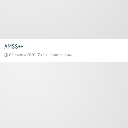
Q&A กระดานถาม-ตอบ
Ememo
ผลงานวิชาการและงานวิจัย
กลุ่มส่งเสริมการจัดการศึกษา
โครงสร้าง หน้าที่และอำนาจ
Social Media
คู่มือ Ememo
เอกสารเผยแพร่
กลุ่มนโยบายและแผน
ทำเนียบ อ.ก.ค.ศ. เขตพื้นที่การศึกษา
ระบบสมาชิก
FACEBOOK
e-SME
PISA CENTER
คู่มือการใช้งานเว็บไซต์
กลุ่มส่งเสริมการศึกษาทางไกลฯ
อำนาจหน้าที่ อ.ก.ค.ศ.
AMSS++
LINE @
เข้าสู่ระบบ
คู่มือ e-SME
ดาวน์โหลดเอกสารเผยแพร่
กลุ่มพัฒนาครูและบุคลากรทางการศึกษา
6 สิงหาคม 2026
ประกาศสาธารณะ
ประกาศ ตั้ง อ.ก.ค.ศ. เขตพื้นที่การศึกษามัธยมศึกษา
Instagram
สมัครสมาชิก
สารสนเทศการเงินและสินทรัพย์
กลุ่มกฏหมายและคดี
ปฏิทินการประชุม อ.ก.ค.ศ. เขตพื้นที่การศึกษามัธยมศึกษา
ศรีสะเกษ ยโสธร
ระบบรายงานการลงเวลาปฏิบัติราชการ
หน่วยตรวจสอบภายใน