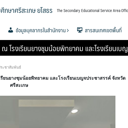
มศึกษาศรีสะเกษ ยโสธร
The Secondary Educational Service Area Offic
ข้อมูลบุคลากรในสำนักงาน
สารสนเทศเขตพื้นที่
ศฯ ณ โรงเรียนยางชุมน้อยพิทยาคม และโรงเรียนเบญ
ศึกษาขั้น
ศึกษาขั้น
ศึกษาขั้น
อำนาจ
ื้นที่การ
.
ขตพื้นที่
.ค.ศ. เขต
ข้อมูลผู้บริหาร
กลุ่มอำนวยการ
กลุ่มบริหารงานการเงินและ
กลุ่มบริหารงานบุคคล
กลุ่มนิเทศ ติดตาม และประเมินผล
กลุ่มส่งเสริมการจัดการศึกษา
กลุ่มนโยบายและแผน
กลุ่มส่งเสริมการศึกษาทางไกลฯ
กลุ่มพัฒนาครูและบุคลากร
กลุ่มกฏหมายและคดี
หน่วยตรวจสอบภายใน
ข้อมูลนักเรียน
วิเคราะห์ผลสอบ O-NET 256
วิเคราะห์ผลสอบ O-NET 2567
แผนบริหารการศึกษาขั้นพื้นฐ
ผลงานวิชาการและงานวิจัย
เอกสารเผยแพร่
PISA CENTER
าศรีสะเกษ
สินทรัพย์
การจัดการศึกษา
ทางการศึกษา
ปีงบ 2567
ประชาสัมพันธ์
งเรียนยางชุมน้อยพิทยาคม และโรงเรียนเบญจประชาสรรค์ จังหวัด
ศรีสะเกษ