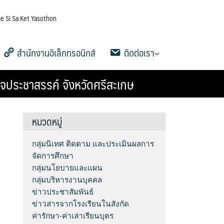
e Si Sa Ket Yasothon
สำนักงานอิเล็กทรอนิกส์
ติดต่อเรา
จประชาสรรค์ จังหวัดศรีสะเกษ
5
าน
AMSS++
คู่มือ AMSS++
SMSS
Ememo
คู่มือ Ememo
e-SME
คู่มือ e-SME
สารสนเทศการเงินและสินทรัพย์
ระบบรายงานการลงเวลาปฏิบัติ
สายตรง ผอ.เขต
ข้อมูลการติดต่อและช่องทางการ
Q&A กระดานถาม-ตอบ
Social Media
ระบบสมาชิก
คู่มือการใช้งานเว็บไซต์
ดาวน์โหลดเอกสารเผยแพร่
ราชการ
สอบถาม
หมวดหมู่
กลุ่มนิเทศ ติดตาม และประเมินผลการ
จัดการศึกษา
กลุ่มนโยบายและแผน
กลุ่มบริหารงานบุคคล
ข่าวประชาสัมพันธ์
ข่าวสารจากโรงเรียนในสังกัด
ค่ารักษา-ค่าเล่าเรียนบุตร