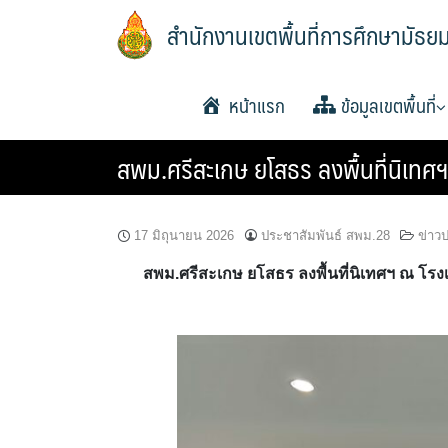
Skip
สำนักงานเขตพื้นที่การศึกษามัธย
to
content
หน้าแรก
ข้อมูลเขตพื้นที่
สพม.ศรีสะเกษ ยโสธร ลงพื้นที่นิเท
ประวัติความเป็นมา
วิสัยทัศน์และพันธกิจ
หน้าที่และอำนาจ
แผนพัฒนาคุณภาพการ
แผนพัฒนาคุณภาพการ
แผนพัฒนาคุณภาพการ
โครงสร้าง หน้าที่และ
ทำเนียบ อ.ก.ค.ศ. เขตพ
อำนาจหน้าที่ อ.ก.ค.ศ
ประกาศ ตั้ง อ.ก.ค.ศ. เ
ปฏิทินการประชุม อ.ก
พื้นฐานพ.ศ.2561-2564
พื้นฐาน พ.ศ.2565-2567
พื้นฐานพ.ศ.2566-2570
ศึกษา
การศึกษามัธยมศึกษา
พื้นที่การศึกษามัธยมศึกษ
ยโสธร
17 มิถุนายน 2026
ประชาสัมพันธ์ สพม.28
ข่าว
สพม.ศรีสะเกษ ยโสธร ลงพื้นที่นิเทศฯ ณ โร