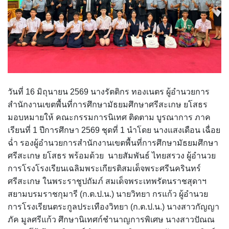
Q&A กระดานถาม-ตอบ
Ememo
ผลงานวิชาการและงานวิจัย
กลุ่มส่งเสริมการจัดการศึกษา
โครงสร้าง หน้าที่และอำนาจ
Social Media
คู่มือ Ememo
เอกสารเผยแพร่
กลุ่มนโยบายและแผน
ทำเนียบ อ.ก.ค.ศ. เขตพื้นที่การศึกษา
ระบบสมาชิก
FACEBOOK
e-SME
PISA CENTER
คู่มือการใช้งานเว็บไซต์
กลุ่มส่งเสริมการศึกษาทางไกลฯ
อำนาจหน้าที่ อ.ก.ค.ศ.
วันที่ 16 มิถุนายน 2569 นางรัตติกร ทองเนตร ผู้อำนวยการ
LINE @
เข้าสู่ระบบ
คู่มือ e-SME
ดาวน์โหลดเอกสารเผยแพร่
กลุ่มพัฒนาครูและบุคลากรทางการศึกษา
ประกาศ ตั้ง อ.ก.ค.ศ. เขตพื้นที่การศึกษามัธยมศึกษา
สำนักงานเขตพื้นที่การศึกษามัธยมศึกษาศรีสะเกษ ยโสธร
มอบหมายให้ คณะกรรมการนิเทศ ติดตาม บูรณาการ ภาค
Instagram
สมัครสมาชิก
สารสนเทศการเงินและสินทรัพย์
กลุ่มกฏหมายและคดี
ปฏิทินการประชุม อ.ก.ค.ศ. เขตพื้นที่การศึกษามัธยมศึกษา
เรียนที่ 1 ปีการศึกษา 2569 ชุดที่ 1 นำโดย นางแสงเดือน เฉื่อย
ศรีสะเกษ ยโสธร
ฉ่ำ รองผู้อำนวยการสำนักงานเขตพื้นที่การศึกษามัธยมศึกษา
ระบบรายงานการลงเวลาปฏิบัติราชการ
หน่วยตรวจสอบภายใน
ศรีสะเกษ ยโสธร พร้อมด้วย นายสัมพันธ์ ไทยสรวง ผู้อำนวย
การโรงโรงเรียนเฉลิมพระเกียรติสมเด็จพระศรีนครินทร์
ศรีสะเกษ ในพระราชูปถัมภ์ สมเด็จพระเทพรัตนราชสุดาฯ
สยามบรมราชกุมารี (ก.ต.ป.น.) นายวิทยา กรแก้ว ผู้อำนวย
การโรงเรียนตระกูลประเทืองวิทยา (ก.ต.ป.น.) นางสาวกัญญา
ภัค มูลศรีแก้ว ศึกษานิเทศก์ชำนาญการพิเศษ นางสาวปัณณ