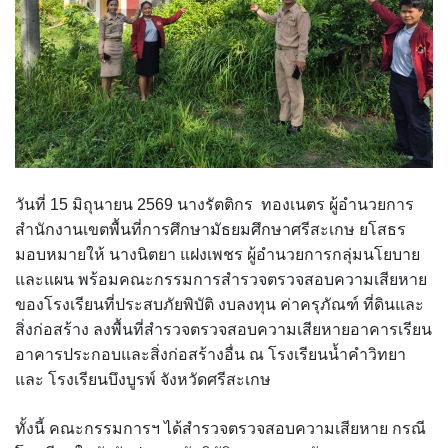
Q&A กระดานถาม-ตอบ
Ememo
ผลงานวิชาการและงานวิจัย
กลุ่มส่งเสริมการจัดการศึกษา
โครงสร้าง หน้าที่และอำนาจ
Social Media
คู่มือ Ememo
เอกสารเผยแพร่
กลุ่มนโยบายและแผน
ทำเนียบ อ.ก.ค.ศ. เขตพื้นที่การศึกษา
ระบบสมาชิก
FACEBOOK
e-SME
PISA CENTER
คู่มือการใช้งานเว็บไซต์
กลุ่มส่งเสริมการศึกษาทางไกลฯ
อำนาจหน้าที่ อ.ก.ค.ศ.
LINE @
เข้าสู่ระบบ
คู่มือ e-SME
ดาวน์โหลดเอกสารเผยแพร่
กลุ่มพัฒนาครูและบุคลากรทางการศึกษา
ประกาศ ตั้ง อ.ก.ค.ศ. เขตพื้นที่การศึกษามัธยมศึกษา
วันที่ 15 มิถุนายน 2569 นางรัตติกร ทองเนตร ผู้อำนวยการ
สำนักงานเขตพื้นที่การศึกษามัธยมศึกษาศรีสะเกษ ยโสธร
Instagram
สมัครสมาชิก
สารสนเทศการเงินและสินทรัพย์
กลุ่มกฏหมายและคดี
ปฏิทินการประชุม อ.ก.ค.ศ. เขตพื้นที่การศึกษามัธยมศึกษา
มอบหมายให้ นางนิตยา แฝงเพชร ผู้อำนวยการกลุ่มนโยบาย
ศรีสะเกษ ยโสธร
และแผน พร้อมคณะกรรมการสำรวจตรวจสอบความเสียหาย
ระบบรายงานการลงเวลาปฏิบัติราชการ
หน่วยตรวจสอบภายใน
ของโรงเรียนที่ประสบภัยพิบัติ งบลงทุน ค่าครุภัณฑ์ ที่ดินและ
สิ่งก่อสร้าง ลงพื้นที่สำรวจตรวจสอบความเสียหายอาคารเรียน
อาคารประกอบและสิ่งก่อสร้างอื่น ณ โรงเรียนน้ำคำวิทยา
และ โรงเรียนบึงบูรพ์ จังหวัดศรีสะเกษ
ทั้งนี้ คณะกรรมการฯ ได้สำรวจตรวจสอบความเสียหาย กรณี