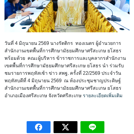
Q&A กระดานถาม-ตอบ
Ememo
ผลงานวิชาการและงานวิจัย
กลุ่มส่งเสริมการจัดการศึกษา
โครงสร้าง หน้าที่และอำนาจ
Social Media
คู่มือ Ememo
เอกสารเผยแพร่
กลุ่มนโยบายและแผน
ทำเนียบ อ.ก.ค.ศ. เขตพื้นที่การศึกษา
ระบบสมาชิก
FACEBOOK
e-SME
PISA CENTER
คู่มือการใช้งานเว็บไซต์
กลุ่มส่งเสริมการศึกษาทางไกลฯ
วันที่ 4 มิถุนายน 2569 นางรัตติกร ทองเนตร ผู้อำนวยการ
อำนาจหน้าที่ อ.ก.ค.ศ.
สำนักงานเขตพื้นที่การศึกษามัธยมศึกษาศรีสะเกษ ยโสธร
LINE @
เข้าสู่ระบบ
คู่มือ e-SME
ดาวน์โหลดเอกสารเผยแพร่
กลุ่มพัฒนาครูและบุคลากรทางการศึกษา
พร้อมด้วย คณะผู้บริหาร ข้าราชการและบุคลากรสำนักงาน
ประกาศ ตั้ง อ.ก.ค.ศ. เขตพื้นที่การศึกษามัธยมศึกษา
เขตพื้นที่การศึกษามัธยมศึกษาศรีสะเกษ ยโสธร นำ ร่วมรับ
Instagram
สมัครสมาชิก
สารสนเทศการเงินและสินทรัพย์
กลุ่มกฏหมายและคดี
ชมรายการพฤหัสเช้า ข่าว สพฐ. ครั้งที่ 22/2569 ประจำวัน
ปฏิทินการประชุม อ.ก.ค.ศ. เขตพื้นที่การศึกษามัธยมศึกษา
พฤหัสบดีที่ 4 มิถุนายน 2569 ณ ห้องประชุมชาญประดิษฐ์
ศรีสะเกษ ยโสธร
ระบบรายงานการลงเวลาปฏิบัติราชการ
สำนักงานเขตพื้นที่การศึกษามัธยมศึกษาศรีสะเกษ ยโสธร
หน่วยตรวจสอบภายใน
อำเภอเมืองศรีสะเกษ จังหวัดศรีสะเกษ
รายละเอียดเพิ่มเติม