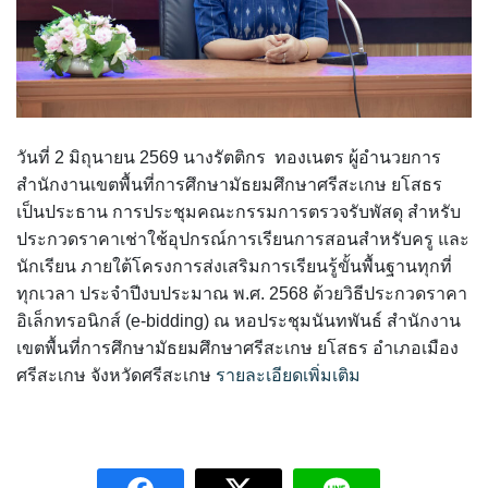
Q&A กระดานถาม-ตอบ
Ememo
ผลงานวิชาการและงานวิจัย
กลุ่มส่งเสริมการจัดการศึกษา
โครงสร้าง หน้าที่และอำนาจ
Social Media
คู่มือ Ememo
เอกสารเผยแพร่
กลุ่มนโยบายและแผน
ทำเนียบ อ.ก.ค.ศ. เขตพื้นที่การศึกษา
ระบบสมาชิก
FACEBOOK
e-SME
PISA CENTER
คู่มือการใช้งานเว็บไซต์
กลุ่มส่งเสริมการศึกษาทางไกลฯ
วันที่ 2 มิถุนายน 2569 นางรัตติกร ทองเนตร ผู้อำนวยการ
อำนาจหน้าที่ อ.ก.ค.ศ.
สำนักงานเขตพื้นที่การศึกษามัธยมศึกษาศรีสะเกษ ยโสธร
LINE @
เข้าสู่ระบบ
คู่มือ e-SME
ดาวน์โหลดเอกสารเผยแพร่
กลุ่มพัฒนาครูและบุคลากรทางการศึกษา
เป็นประธาน การประชุมคณะกรรมการตรวจรับพัสดุ สำหรับ
ประกาศ ตั้ง อ.ก.ค.ศ. เขตพื้นที่การศึกษามัธยมศึกษา
ประกวดราคาเช่าใช้อุปกรณ์การเรียนการสอนสำหรับครู และ
Instagram
สมัครสมาชิก
สารสนเทศการเงินและสินทรัพย์
กลุ่มกฏหมายและคดี
นักเรียน ภายใต้โครงการส่งเสริมการเรียนรู้ขั้นพื้นฐานทุกที่
ปฏิทินการประชุม อ.ก.ค.ศ. เขตพื้นที่การศึกษามัธยมศึกษา
ทุกเวลา ประจำปีงบประมาณ พ.ศ. 2568 ด้วยวิธีประกวดราคา
ศรีสะเกษ ยโสธร
ระบบรายงานการลงเวลาปฏิบัติราชการ
อิเล็กทรอนิกส์ (e-bidding) ณ หอประชุมนันทพันธ์ สำนักงาน
หน่วยตรวจสอบภายใน
เขตพื้นที่การศึกษามัธยมศึกษาศรีสะเกษ ยโสธร อำเภอเมือง
ศรีสะเกษ จังหวัดศรีสะเกษ
รายละเอียดเพิ่มเติม