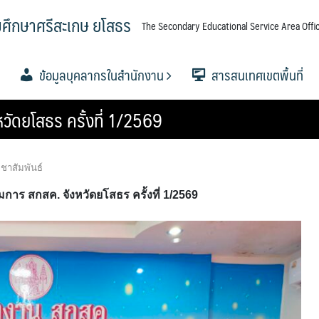
มศึกษาศรีสะเกษ ยโสธร
The Secondary Educational Service Area Offic
ข้อมูลบุคลากรในสำนักงาน
สารสนเทศเขตพื้นที่
ัดยโสธร ครั้งที่ 1/2569
ศึกษาขั้น
ศึกษาขั้น
ศึกษาขั้น
อำนาจ
ื้นที่การ
.
ขตพื้นที่
.ค.ศ. เขต
ข้อมูลผู้บริหาร
กลุ่มอำนวยการ
กลุ่มบริหารงานการเงินและ
กลุ่มบริหารงานบุคคล
กลุ่มนิเทศ ติดตาม และประเมินผล
กลุ่มส่งเสริมการจัดการศึกษา
กลุ่มนโยบายและแผน
กลุ่มส่งเสริมการศึกษาทางไกลฯ
กลุ่มพัฒนาครูและบุคลากร
กลุ่มกฏหมายและคดี
หน่วยตรวจสอบภายใน
ข้อมูลนักเรียน
วิเคราะห์ผลสอบ O-NET 256
วิเคราะห์ผลสอบ O-NET 2567
แผนบริหารการศึกษาขั้นพื้นฐ
ผลงานวิชาการและงานวิจัย
เอกสารเผยแพร่
PISA CENTER
าศรีสะเกษ
สินทรัพย์
การจัดการศึกษา
ทางการศึกษา
ปีงบ 2567
ชาสัมพันธ์
ร สกสค. จังหวัดยโสธร ครั้งที่ 1/2569