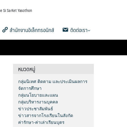
e Si Sa Ket Yasothon
สำนักงานอิเล็กทรอนิกส์
ติดต่อเรา
5
าน
AMSS++
SMSS
e-Memo
e-SME
สารสนเทศการเงินและสินทรัพย์
ระบบรายงานการลงเวลาปฏิบัติ
สายตรง ผอ.เขต
ข้อมูลการติดต่อและช่องทางการ
Q&A กระดานถาม-ตอบ
Social Media
ระบบสมาชิก
คู่มือการใช้งานเว็บไซต์
ดาวน์โหลดเอกสารเผยแพร่
ราชการ
สอบถาม
หมวดหมู่
กลุ่มนิเทศ ติดตาม และประเมินผลการ
จัดการศึกษา
กลุ่มนโยบายและแผน
กลุ่มบริหารงานบุคคล
ข่าวประชาสัมพันธ์
ข่าวสารจากโรงเรียนในสังกัด
ค่ารักษา-ค่าเล่าเรียนบุตร