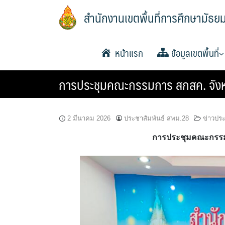
Skip
สำนักงานเขตพื้นที่การศึกษามัธย
to
content
หน้าแรก
ข้อมูลเขตพื้นที่
การประชุมคณะกรรมการ สกสค. จังหว
ประวัติความเป็นมา
วิสัยทัศน์และพันธกิจ
หน้าที่และอำนาจ
แผนพัฒนาคุณภาพการ
แผนพัฒนาคุณภาพการ
แผนพัฒนาคุณภาพการ
โครงสร้าง หน้าที่และ
ทำเนียบ อ.ก.ค.ศ. เขตพ
อำนาจหน้าที่ อ.ก.ค.ศ
ประกาศ ตั้ง อ.ก.ค.ศ. เ
ปฏิทินการประชุม อ.ก
พื้นฐานพ.ศ.2561-2564
พื้นฐาน พ.ศ.2565-2567
พื้นฐานพ.ศ.2566-2570
ศึกษา
การศึกษามัธยมศึกษา
พื้นที่การศึกษามัธยมศึกษ
ยโสธร
2 มีนาคม 2026
ประชาสัมพันธ์ สพม.28
ข่าวประ
การประชุมคณะกรรมกา