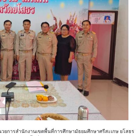
อำนวยการสำนักงานเขตพื้นที่การศึกษามัธยมศึกษาศรีสะเกษ ยโสธร