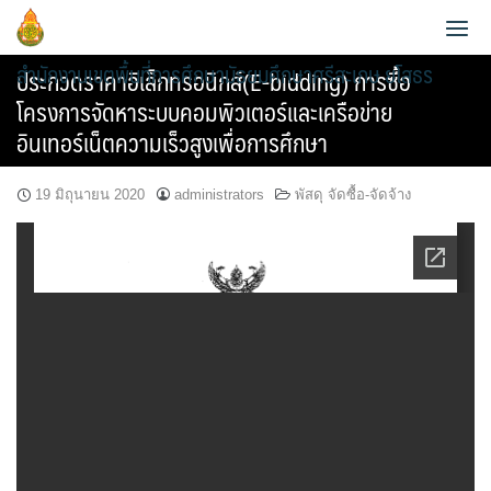
Skip
to
สำนักงานเขตพื้นที่การศึกษามัธยมศึกษาศรีสะเกษ ยโสธร
content
ประกวดราคาอิเล็กทรอนิกส์(E-bidding) การซื้อ
โครงการจัดหาระบบคอมพิวเตอร์และเครือข่าย
อินเทอร์เน็ตความเร็วสูงเพื่อการศึกษา
19 มิถุนายน 2020
administrators
พัสดุ จัดซื้อ-จัดจ้าง
ประวัติความเป็นมา
ข้อมูลผู้บริหาร
วิสัยทัศน์และพันธกิจ
ข้อมูลนักเรียน
กลุ่มอำนวยการ
หน้าที่และอำนาจ
AMSS++
วิเคราะห์ผลสอบ O-NET 2565
กลุ่มบริหารงานการเงินและสินทรัพย์
แผนพัฒนาคุณภาพการศึกษาขั้นพื้นฐานพ.ศ.2561-2564
สายตรง ผอ.เขต
SMSS
วิเคราะห์ผลสอบ O-NET 2567
กลุ่มบริหารงานบุคคล
แผนพัฒนาคุณภาพการศึกษาขั้นพื้นฐาน พ.ศ.2565-2567
ข้อมูลการติดต่อและช่องทางการสอบถาม
e-Memo
แผนบริหารการศึกษาขั้นพื้นฐาน ปีงบ 2567
กลุ่มนิเทศ ติดตาม และประเมินผลการจัดการศึกษา
แผนพัฒนาคุณภาพการศึกษาขั้นพื้นฐานพ.ศ.2566-2570