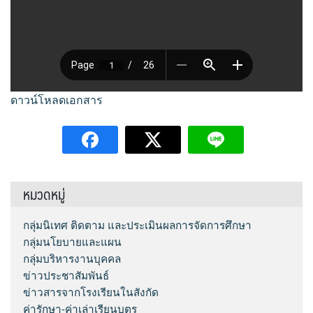
Q&A กระดานถาม-ตอบ
e-SME
ผลงานวิชาการและงานวิจัย
กลุ่มส่งเสริมการจัดการศึกษา
โครงสร้าง หน้าที่และอำนาจ
Social Media
สารสนเทศการเงินและสินทรัพย์
เอกสารเผยแพร่
กลุ่มนโยบายและแผน
ทำเนียบ อ.ก.ค.ศ. เขตพื้นที่การศึกษา
ระบบสมาชิก
FACEBOOK
ระบบรายงานการลงเวลาปฏิบัติราชการ
PISA CENTER
คู่มือการใช้งานเว็บไซต์
กลุ่มส่งเสริมการศึกษาทางไกลฯ
ดาวน์โหลดเอกสาร
อำนาจหน้าที่ อ.ก.ค.ศ.
LINE @
เข้าสู่ระบบ
ดาวน์โหลดเอกสารเผยแพร่
กลุ่มพัฒนาครูและบุคลากรทางการศึกษา
ประกาศ ตั้ง อ.ก.ค.ศ. เขตพื้นที่การศึกษามัธยมศึกษา
Instagram
สมัครสมาชิก
กลุ่มกฏหมายและคดี
ปฏิทินการประชุม อ.ก.ค.ศ. เขตพื้นที่การศึกษามัธยมศึกษา
หมวดหมู่
ศรีสะเกษ ยโสธร
หน่วยตรวจสอบภายใน
กลุ่มนิเทศ ติดตาม และประเมินผลการจัดการศึกษา
กลุ่มนโยบายและแผน
กลุ่มบริหารงานบุคคล
ข่าวประชาสัมพันธ์
ข่าวสารจากโรงเรียนในสังกัด
ค่ารักษา-ค่าเล่าเรียนบุตร