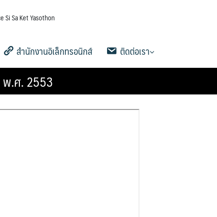
e Si Sa Ket Yasothon
สำนักงานอิเล็กทรอนิกส์
ติดต่อเรา
3) พ.ศ. 2553
5
าน
AMSS++
คู่มือ AMSS++
SMSS
Ememo
คู่มือ Ememo
e-SME
คู่มือ e-SME
สารสนเทศการเงินและสินทรัพย์
ระบบรายงานการลงเวลาปฏิบัติ
สายตรง ผอ.เขต
ข้อมูลการติดต่อและช่องทางการ
Q&A กระดานถาม-ตอบ
Social Media
ระบบสมาชิก
คู่มือการใช้งานเว็บไซต์
ดาวน์โหลดเอกสารเผยแพร่
ราชการ
สอบถาม