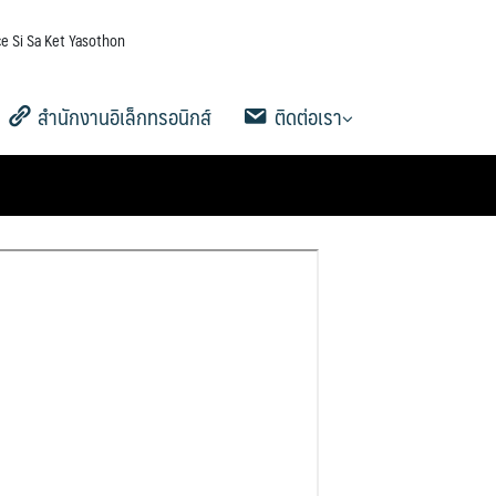
e Si Sa Ket Yasothon
สำนักงานอิเล็กทรอนิกส์
ติดต่อเรา
5
าน
AMSS++
คู่มือ AMSS++
SMSS
Ememo
คู่มือ Ememo
e-SME
คู่มือ e-SME
สารสนเทศการเงินและสินทรัพย์
ระบบรายงานการลงเวลาปฏิบัติ
สายตรง ผอ.เขต
ข้อมูลการติดต่อและช่องทางการ
Q&A กระดานถาม-ตอบ
Social Media
ระบบสมาชิก
คู่มือการใช้งานเว็บไซต์
ดาวน์โหลดเอกสารเผยแพร่
ราชการ
สอบถาม