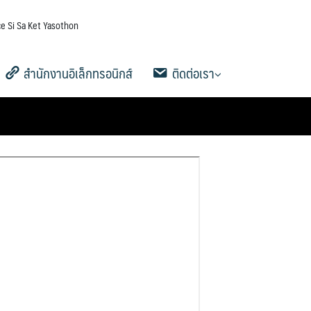
e Si Sa Ket Yasothon
สำนักงานอิเล็กทรอนิกส์
ติดต่อเรา
5
าน
AMSS++
คู่มือ AMSS++
SMSS
Ememo
คู่มือ Ememo
e-SME
คู่มือ e-SME
สารสนเทศการเงินและสินทรัพย์
ระบบรายงานการลงเวลาปฏิบัติ
สายตรง ผอ.เขต
ข้อมูลการติดต่อและช่องทางการ
Q&A กระดานถาม-ตอบ
Social Media
ระบบสมาชิก
คู่มือการใช้งานเว็บไซต์
ดาวน์โหลดเอกสารเผยแพร่
ราชการ
สอบถาม