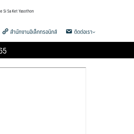
e Si Sa Ket Yasothon
สำนักงานอิเล็กทรอนิกส์
ติดต่อเรา
565
5
าน
AMSS++
คู่มือ AMSS++
SMSS
Ememo
คู่มือ Ememo
e-SME
คู่มือ e-SME
สารสนเทศการเงินและสินทรัพย์
ระบบรายงานการลงเวลาปฏิบัติ
สายตรง ผอ.เขต
ข้อมูลการติดต่อและช่องทางการ
Q&A กระดานถาม-ตอบ
Social Media
ระบบสมาชิก
คู่มือการใช้งานเว็บไซต์
ดาวน์โหลดเอกสารเผยแพร่
ราชการ
สอบถาม