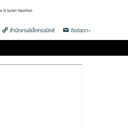
e Si Sa Ket Yasothon
สำนักงานอิเล็กทรอนิกส์
ติดต่อเรา
5
าน
AMSS++
คู่มือ AMSS++
SMSS
Ememo
คู่มือ Ememo
e-SME
คู่มือ e-SME
สารสนเทศการเงินและสินทรัพย์
ระบบรายงานการลงเวลาปฏิบัติ
สายตรง ผอ.เขต
ข้อมูลการติดต่อและช่องทางการ
Q&A กระดานถาม-ตอบ
Social Media
ระบบสมาชิก
คู่มือการใช้งานเว็บไซต์
ดาวน์โหลดเอกสารเผยแพร่
ราชการ
สอบถาม